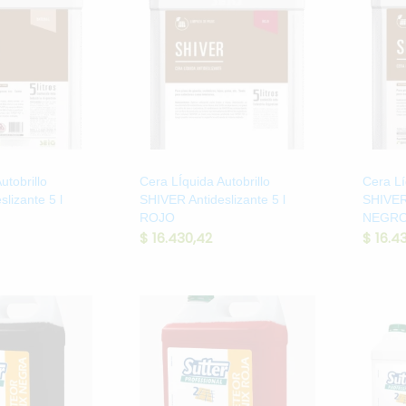
utobrillo
Cera LÍquida Autobrillo
Cera Lí
lizante 5 l
SHIVER Antideslizante 5 l
SHIVER 
ROJO
NEGR
$
16.430,42
$
16.4