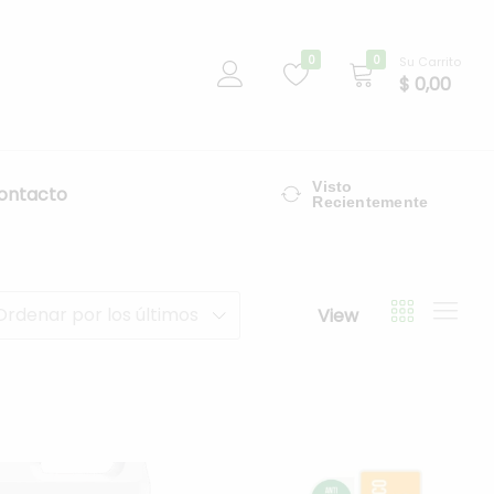
0
0
Su Carrito
$
0,00
Visto
ontacto
Recientemente
Ordenar por los últimos
View