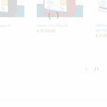
egra 5 l
Meteor Onix Roja 5lt.
CERA 
$
31.520,80
SUTTE
$
31.2
/ 1