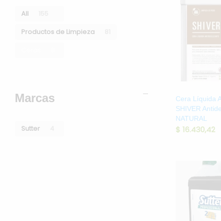
All
155
Papel
Productos de Limpieza
81
Productos de Limpieza
Ceras
8
Trapos
Marcas
Cera Líquida A
SHIVER Antides
NATURAL
Sutter
4
$
16.430,42