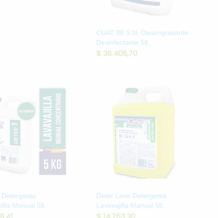
CUAT 88 S.N. Desengrasante
Desinfectante 5lt.
$
36.406,70
 Detergente
Deter Lime Detergente
llla Manual 5lt.
Lavavajilla Manual 5lt.
8,41
$
14.253,30