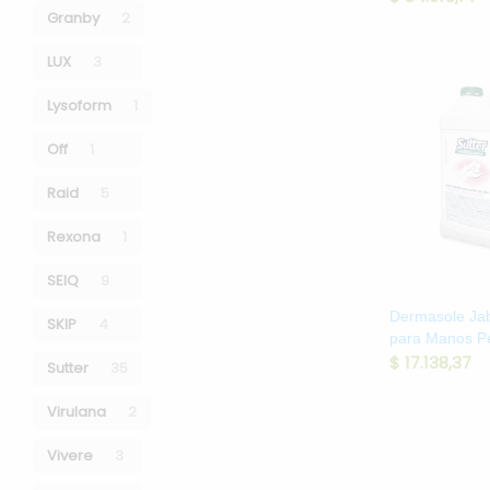
Granby
2
LUX
3
Lysoform
1
Off
1
Raid
5
Rexona
1
SEIQ
9
Dermasole Ja
SKIP
4
para Manos Pe
$
17.138,37
Sutter
35
Virulana
2
Vivere
3