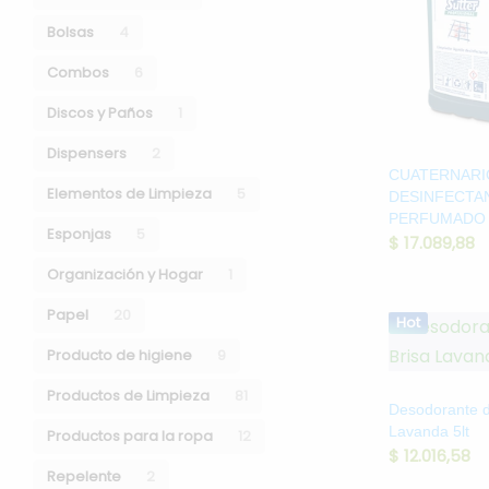
Bolsas
4
Papel
Combos
6
Productos de Limpieza
Discos y Paños
1
Trapos
Dispensers
2
CUATERNARI
Elementos de Limpieza
5
DESINFECTA
PERFUMADO 
Esponjas
5
$
17.089,88
Organización y Hogar
1
Papel
20
Hot
Producto de higiene
9
Productos de Limpieza
81
Desodorante d
Lavanda 5lt
Productos para la ropa
12
$
12.016,58
Repelente
2