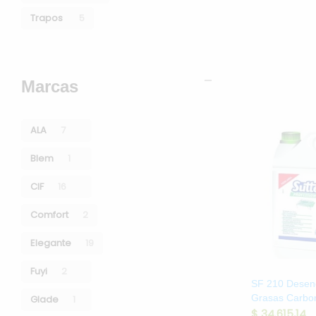
Trapos
5
Marcas
ALA
7
Blem
1
CIF
16
Comfort
2
Elegante
19
Fuyi
2
SF 210 Desen
Grasas Carbon
Glade
1
$
34.615,14