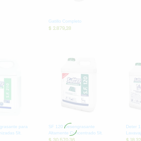
Gatillo Completo
$
2.879,28
grasante para
SF 120 Desengrasante
Deter 1
izadas 5lt.
Altamente Concentrado 5lt.
Lavavaji
$
30.570,36
$
18.32