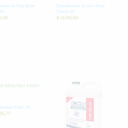
ante de Piso Brisa
Desodorante de piso Brisa
5lt
Cherry 5lt
6,58
$
12.016,58
lkachlor Foam 5lt.
35,77