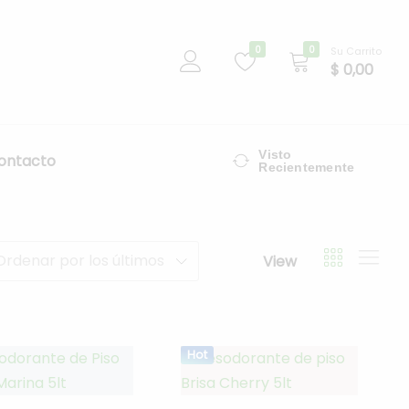
0
0
Su Carrito
$
0,00
Visto
ontacto
Recientemente
Ordenar por los últimos
View
Hot