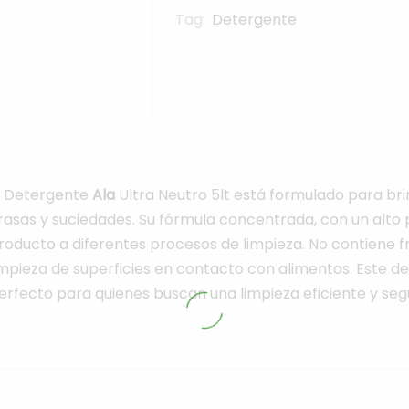
Tag:
Detergente
l Detergente
Ala
Ultra Neutro 5lt está formulado para br
rasas y suciedades. Su fórmula concentrada, con un alto 
roducto a diferentes procesos de limpieza. No contiene fra
impieza de superficies en contacto con alimentos. Este d
erfecto para quienes buscan una limpieza eficiente y seg