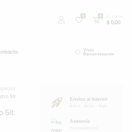
0
0
Su Carrito
$
0,00
Visto
ontacto
Recientemente
mpieza
tro 5lt.
Envíos al Interior
B.Bca - Bs.As. - Nqn
 5lt.
Asesoría
Personalizada