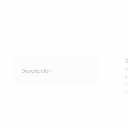
E
g
Descripción
p
l
p